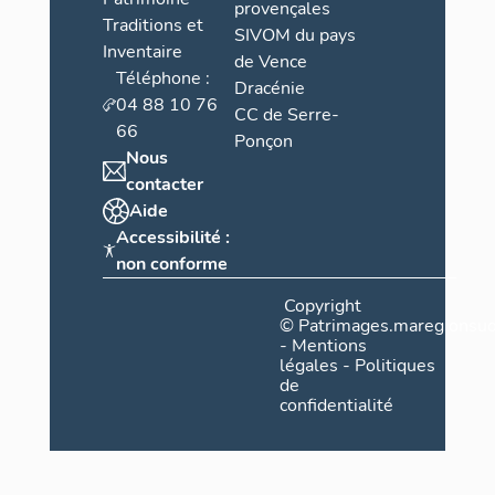
provençales
Traditions et
SIVOM du pays
Inventaire
de Vence
Téléphone :
Dracénie
04 88 10 76
CC de Serre-
66
Ponçon
Nous
contacter
Aide
Accessibilité :
non conforme
Copyright
©
Patrimages.maregionsud
-
Mentions
légales
-
Politiques
de
confidentialité