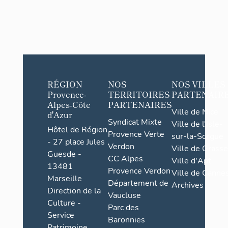
RÉGION
NOS
NOS VILLES
Provence-
TERRITOIRES
PARTENAIR
Alpes-Côte
PARTENAIRES
Ville de Nice
d'Azur
Syndicat Mixte
Ville de l'Isle-
Hôtel de Région
Provence Verte
sur-la-Sorgue
- 27 place Jules
Verdon
Ville de Grasse
Guesde -
CC Alpes
Ville d'Apt
13481
Provence Verdon
Ville de Cannes
Marseille
Département de
Archives
Direction de la
Vaucluse
Culture -
Parc des
Service
Baronnies
Patrimoine