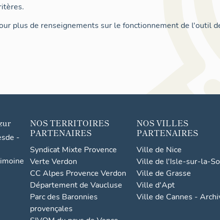
itères.
ur plus de renseignements sur le fonctionnement de l'outil d
zur
NOS TERRITOIRES
NOS VILLES
PARTENAIRES
PARTENAIRES
esde -
Syndicat Mixte Provence
Ville de Nice
rimoine
Verte Verdon
Ville de l'Isle-sur-la-S
CC Alpes Provence Verdon
Ville de Grasse
Département de Vaucluse
Ville d'Apt
Parc des Baronnies
Ville de Cannes - Arch
provençales