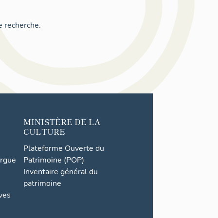
e recherche.
MINISTÈRE DE LA
CULTURE
Plateforme Ouverte du
orgue
Patrimoine (POP)
Inventaire général du
patrimoine
ives