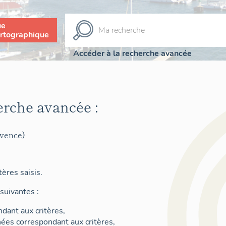
ue
rtographique
Accéder à la recherche avancée
erche avancée :
ovence)
ères saisis.
suivantes :
dant aux critères,
nées correspondant aux critères,