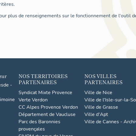
itères.
ur plus de renseignements sur le fonctionnement de l'outil d
zur
NOS TERRITOIRES
NOS VILLES
PARTENAIRES
PARTENAIRES
esde -
Syndicat Mixte Provence
Ville de Nice
rimoine
Verte Verdon
Ville de l'Isle-sur-la-S
CC Alpes Provence Verdon
Ville de Grasse
Département de Vaucluse
Ville d'Apt
Parc des Baronnies
Ville de Cannes - Arch
provençales