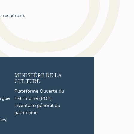
e recherche.
MINISTÈRE DE LA
CULTURE
Plateforme Ouverte du
orgue
Patrimoine (POP)
Inventaire général du
patrimoine
ives