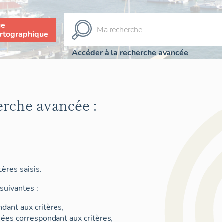
ue
rtographique
Accéder à la recherche avancée
erche avancée :
ères saisis.
suivantes :
dant aux critères,
nées correspondant aux critères,