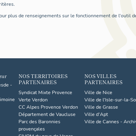
itères.
ur plus de renseignements sur le fonctionnement de l'outil d
zur
NOS TERRITOIRES
NOS VILLES
PARTENAIRES
PARTENAIRES
esde -
Syndicat Mixte Provence
Ville de Nice
rimoine
Verte Verdon
Ville de l'Isle-sur-la-S
CC Alpes Provence Verdon
Ville de Grasse
Département de Vaucluse
Ville d'Apt
Parc des Baronnies
Ville de Cannes - Arch
provençales