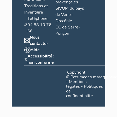
provençales
Traditions et
SIVOM du pays
Inventaire
de Vence
Téléphone :
Dracénie
04 88 10 76
CC de Serre-
66
Ponçon
Nous
contacter
Aide
Accessibilité :
non conforme
Copyright
©
Patrimages.maregionsud
-
Mentions
légales
-
Politiques
de
confidentialité