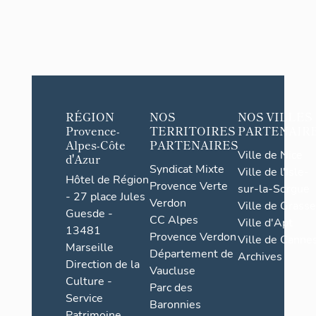
RÉGION
NOS
NOS VILLES
Provence-
TERRITOIRES
PARTENAIR
Alpes-Côte
PARTENAIRES
Ville de Nice
d'Azur
Syndicat Mixte
Ville de l'Isle-
Hôtel de Région
Provence Verte
sur-la-Sorgue
- 27 place Jules
Verdon
Ville de Grasse
Guesde -
CC Alpes
Ville d'Apt
13481
Provence Verdon
Ville de Cannes
Marseille
Département de
Archives
Direction de la
Vaucluse
Culture -
Parc des
Service
Baronnies
Patrimoine