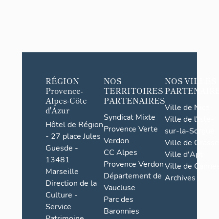
RÉGION
NOS
NOS VILLES
Provence-
TERRITOIRES
PARTENAIR
Alpes-Côte
PARTENAIRES
Ville de Nice
d'Azur
Syndicat Mixte
Ville de l'Isle-
Hôtel de Région
Provence Verte
sur-la-Sorgue
- 27 place Jules
Verdon
Ville de Grasse
Guesde -
CC Alpes
Ville d'Apt
13481
Provence Verdon
Ville de Cannes
Marseille
Département de
Archives
Direction de la
Vaucluse
Culture -
Parc des
Service
Baronnies
Patrimoine