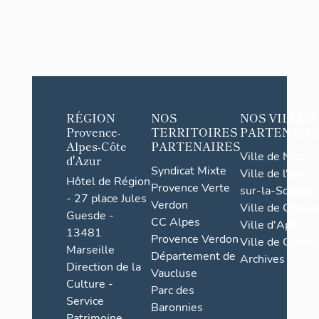
RÉGION
NOS
NOS VILLES
Provence-
TERRITOIRES
PARTENAIR
Alpes-Côte
PARTENAIRES
Ville de Nice
d'Azur
Syndicat Mixte
Ville de l'Isle-
Hôtel de Région
Provence Verte
sur-la-Sorgue
- 27 place Jules
Verdon
Ville de Grasse
Guesde -
CC Alpes
Ville d'Apt
13481
Provence Verdon
Ville de Cannes
Marseille
Département de
Archives
Direction de la
Vaucluse
Culture -
Parc des
Service
Baronnies
Patrimoine