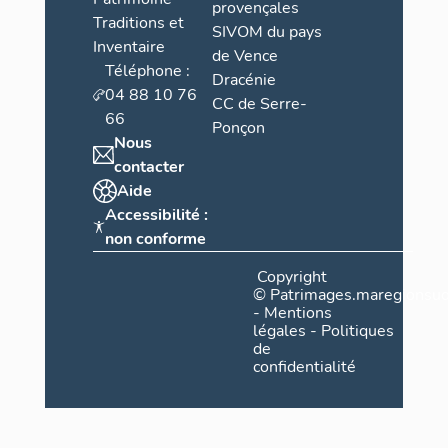
provençales
Traditions et
SIVOM du pays
Inventaire
de Vence
Téléphone :
Dracénie
04 88 10 76
CC de Serre-
66
Ponçon
Nous
contacter
Aide
Accessibilité :
non conforme
Copyright
©
Patrimages.maregionsud
-
Mentions
légales
-
Politiques
de
confidentialité