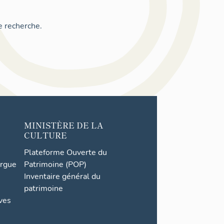
e recherche.
MINISTÈRE DE LA
CULTURE
Plateforme Ouverte du
orgue
Patrimoine (POP)
Inventaire général du
patrimoine
ives