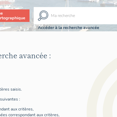
ue
rtographique
Accéder à la recherche avancée
erche avancée :
ères saisis.
suivantes :
dant aux critères,
nées correspondant aux critères,