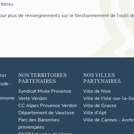
itères.
ur plus de renseignements sur le fonctionnement de l'outil d
zur
NOS TERRITOIRES
NOS VILLES
PARTENAIRES
PARTENAIRES
esde -
Syndicat Mixte Provence
Ville de Nice
rimoine
Verte Verdon
Ville de l'Isle-sur-la-S
CC Alpes Provence Verdon
Ville de Grasse
Département de Vaucluse
Ville d'Apt
Parc des Baronnies
Ville de Cannes - Arch
provençales