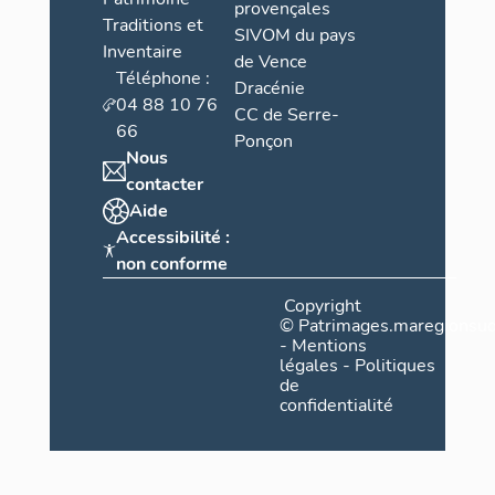
provençales
Traditions et
SIVOM du pays
Inventaire
de Vence
Téléphone :
Dracénie
04 88 10 76
CC de Serre-
66
Ponçon
Nous
contacter
Aide
Accessibilité :
non conforme
Copyright
©
Patrimages.maregionsud
-
Mentions
légales
-
Politiques
de
confidentialité