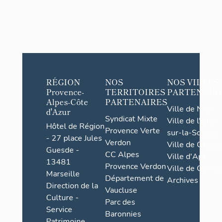
RÉGION
NOS
NOS VILLES
Provence-
TERRITOIRES
PARTENAIR
Alpes-Côte
PARTENAIRES
Ville de Nice
d'Azur
Syndicat Mixte
Ville de l'Isle-
Hôtel de Région
Provence Verte
sur-la-Sorgue
- 27 place Jules
Verdon
Ville de Grasse
Guesde -
CC Alpes
Ville d'Apt
13481
Provence Verdon
Ville de Cannes
Marseille
Département de
Archives
Direction de la
Vaucluse
Culture -
Parc des
Service
Baronnies
Patrimoine