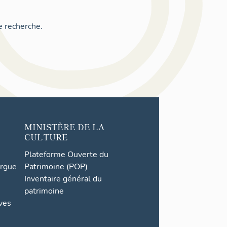
e recherche.
MINISTÈRE DE LA
CULTURE
Plateforme Ouverte du
orgue
Patrimoine (POP)
Inventaire général du
patrimoine
ives