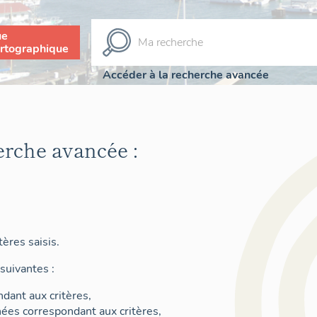
ue
rtographique
Accéder à la recherche avancée
erche avancée :
ères saisis.
suivantes :
dant aux critères,
nées correspondant aux critères,