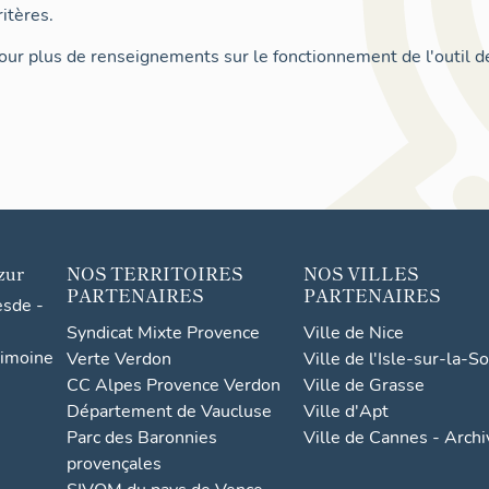
itères.
ur plus de renseignements sur le fonctionnement de l'outil d
zur
NOS TERRITOIRES
NOS VILLES
PARTENAIRES
PARTENAIRES
esde -
Syndicat Mixte Provence
Ville de Nice
rimoine
Verte Verdon
Ville de l'Isle-sur-la-S
CC Alpes Provence Verdon
Ville de Grasse
Département de Vaucluse
Ville d'Apt
Parc des Baronnies
Ville de Cannes - Arch
provençales