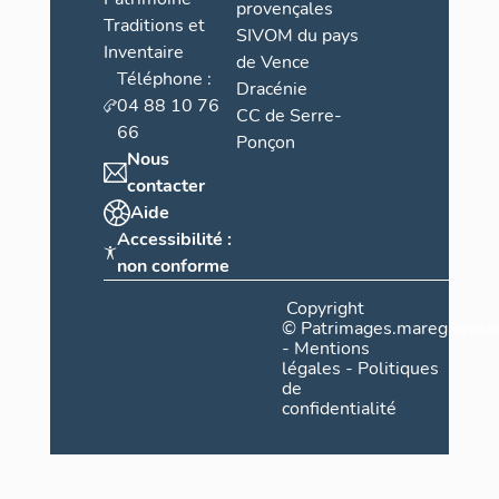
provençales
Traditions et
SIVOM du pays
Inventaire
de Vence
Téléphone :
Dracénie
04 88 10 76
CC de Serre-
66
Ponçon
Nous
contacter
Aide
Accessibilité :
non conforme
Copyright
©
Patrimages.maregionsud
-
Mentions
légales
-
Politiques
de
confidentialité