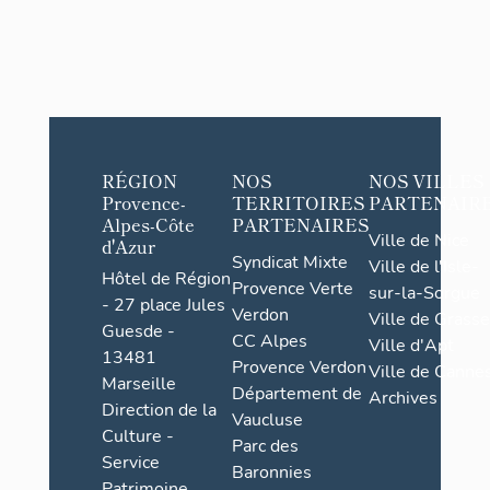
RÉGION
NOS
NOS VILLES
Provence-
TERRITOIRES
PARTENAIR
Alpes-Côte
PARTENAIRES
Ville de Nice
d'Azur
Syndicat Mixte
Ville de l'Isle-
Hôtel de Région
Provence Verte
sur-la-Sorgue
- 27 place Jules
Verdon
Ville de Grasse
Guesde -
CC Alpes
Ville d'Apt
13481
Provence Verdon
Ville de Cannes
Marseille
Département de
Archives
Direction de la
Vaucluse
Culture -
Parc des
Service
Baronnies
Patrimoine