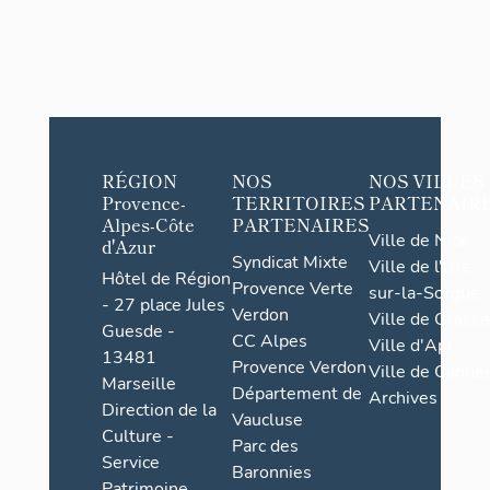
RÉGION
NOS
NOS VILLES
Provence-
TERRITOIRES
PARTENAIR
Alpes-Côte
PARTENAIRES
Ville de Nice
d'Azur
Syndicat Mixte
Ville de l'Isle-
Hôtel de Région
Provence Verte
sur-la-Sorgue
- 27 place Jules
Verdon
Ville de Grasse
Guesde -
CC Alpes
Ville d'Apt
13481
Provence Verdon
Ville de Cannes
Marseille
Département de
Archives
Direction de la
Vaucluse
Culture -
Parc des
Service
Baronnies
Patrimoine