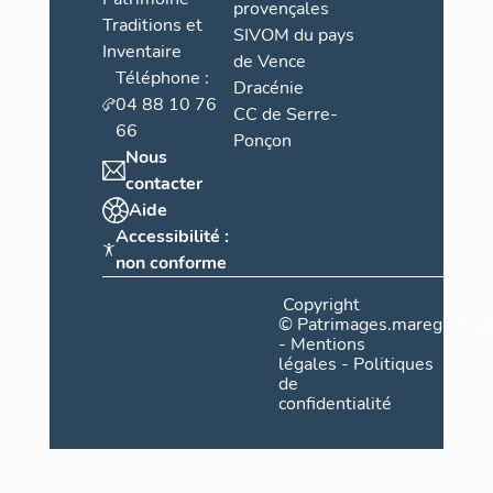
provençales
Traditions et
SIVOM du pays
Inventaire
de Vence
Téléphone :
Dracénie
04 88 10 76
CC de Serre-
66
Ponçon
Nous
contacter
Aide
Accessibilité :
non conforme
Copyright
©
Patrimages.maregionsud
-
Mentions
légales
-
Politiques
de
confidentialité