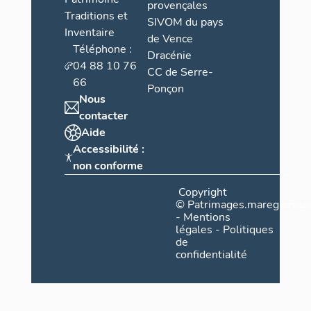
provençales
Traditions et
SIVOM du pays
Inventaire
de Vence
Téléphone :
Dracénie
04 88 10 76
CC de Serre-
66
Ponçon
Nous
contacter
Aide
Accessibilité :
non conforme
Copyright
©
Patrimages.maregionsud
-
Mentions
légales
-
Politiques
de
confidentialité