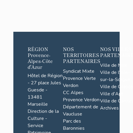
RÉGION
NOS
NOS VILLES
Provence-
TERRITOIRES
PARTENAIR
Alpes-Côte
PARTENAIRES
Ville de Nice
d'Azur
Syndicat Mixte
Ville de l'Isle-
Hôtel de Région
Provence Verte
sur-la-Sorgue
- 27 place Jules
Verdon
Ville de Grasse
Guesde -
CC Alpes
Ville d'Apt
13481
Provence Verdon
Ville de Cannes
Marseille
Département de
Archives
Direction de la
Vaucluse
Culture -
Parc des
Service
Baronnies
Patrimoine