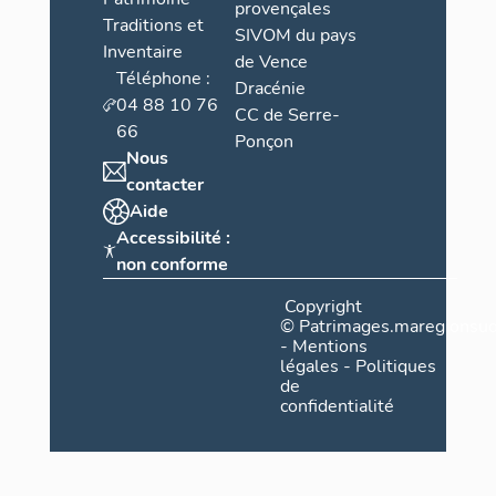
provençales
Traditions et
SIVOM du pays
Inventaire
de Vence
Téléphone :
Dracénie
04 88 10 76
CC de Serre-
66
Ponçon
Nous
contacter
Aide
Accessibilité :
non conforme
Copyright
©
Patrimages.maregionsud
-
Mentions
légales
-
Politiques
de
confidentialité