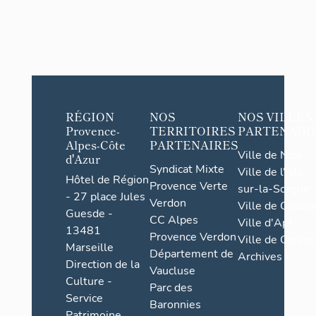
RÉGION
NOS
NOS VILLES
Provence-
TERRITOIRES
PARTENAIR
Alpes-Côte
PARTENAIRES
Ville de Nice
d'Azur
Syndicat Mixte
Ville de l'Isle-
Hôtel de Région
Provence Verte
sur-la-Sorgue
- 27 place Jules
Verdon
Ville de Grasse
Guesde -
CC Alpes
Ville d'Apt
13481
Provence Verdon
Ville de Cannes
Marseille
Département de
Archives
Direction de la
Vaucluse
Culture -
Parc des
Service
Baronnies
Patrimoine