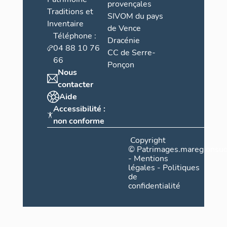
provençales
Traditions et
SIVOM du pays
Inventaire
de Vence
Téléphone :
Dracénie
04 88 10 76
CC de Serre-
66
Ponçon
Nous
contacter
Aide
Accessibilité :
non conforme
Copyright
©
Patrimages.maregionsud
-
Mentions
légales
-
Politiques
de
confidentialité