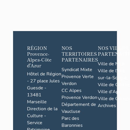
RÉGION
NOS
NOS VILLES
Provence-
TERRITOIRES
PARTENAIR
Alpes-Côte
PARTENAIRES
Ville de Nice
d'Azur
Syndicat Mixte
Ville de l'Isle-
Hôtel de Région
Provence Verte
sur-la-Sorgue
- 27 place Jules
Verdon
Ville de Grasse
Guesde -
CC Alpes
Ville d'Apt
13481
Provence Verdon
Ville de Cannes
Marseille
Département de
Archives
Direction de la
Vaucluse
Culture -
Parc des
Service
Baronnies
Patrimoine