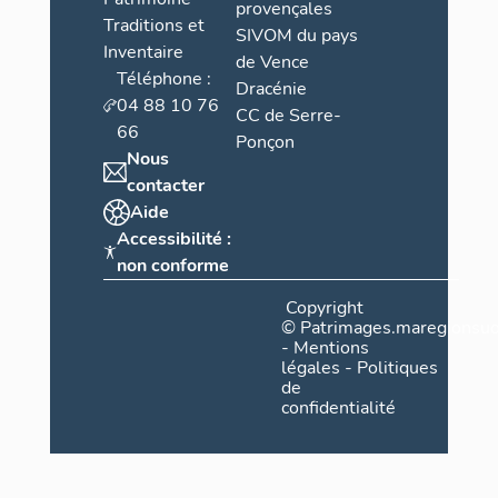
provençales
Traditions et
SIVOM du pays
Inventaire
de Vence
Téléphone :
Dracénie
04 88 10 76
CC de Serre-
66
Ponçon
Nous
contacter
Aide
Accessibilité :
non conforme
Copyright
©
Patrimages.maregionsud
-
Mentions
légales
-
Politiques
de
confidentialité