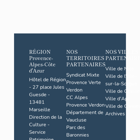
RÉGION
NOS
NOS VILLES
Provence-
TERRITOIRES
PARTENAIR
Alpes-Côte
PARTENAIRES
Ville de Nice
d'Azur
Syndicat Mixte
Ville de l'Isle-
Hôtel de Région
Provence Verte
sur-la-Sorgue
- 27 place Jules
Verdon
Ville de Grasse
Guesde -
CC Alpes
Ville d'Apt
13481
Provence Verdon
Ville de Cannes
Marseille
Département de
Archives
Direction de la
Vaucluse
Culture -
Parc des
Service
Baronnies
Patrimoine