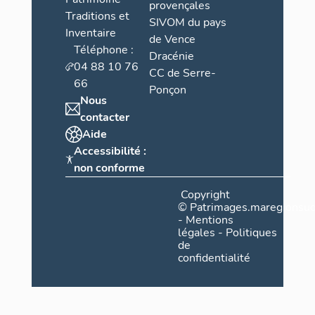
provençales
Traditions et
SIVOM du pays
Inventaire
de Vence
Téléphone :
Dracénie
04 88 10 76
CC de Serre-
66
Ponçon
Nous
contacter
Aide
Accessibilité :
non conforme
Copyright
©
Patrimages.maregionsud
-
Mentions
légales
-
Politiques
de
confidentialité