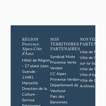
RÉGION
NOS
NOS VILLES
Provence-
TERRITOIRES
PARTENAIR
Alpes-Côte
PARTENAIRES
Ville de Nice
d'Azur
Syndicat Mixte
Ville de l'Isle-
Hôtel de Région
Provence Verte
sur-la-Sorgue
- 27 place Jules
Verdon
Ville de Grasse
Guesde -
CC Alpes
Ville d'Apt
13481
Provence Verdon
Ville de Cannes
Marseille
Département de
Archives
Direction de la
Vaucluse
Culture -
Parc des
Service
Baronnies
Patrimoine