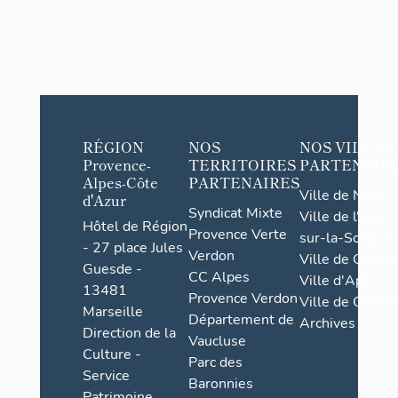
RÉGION
NOS
NOS VILLES
Provence-
TERRITOIRES
PARTENAIR
Alpes-Côte
PARTENAIRES
Ville de Nice
d'Azur
Syndicat Mixte
Ville de l'Isle-
Hôtel de Région
Provence Verte
sur-la-Sorgue
- 27 place Jules
Verdon
Ville de Grasse
Guesde -
CC Alpes
Ville d'Apt
13481
Provence Verdon
Ville de Cannes
Marseille
Département de
Archives
Direction de la
Vaucluse
Culture -
Parc des
Service
Baronnies
Patrimoine