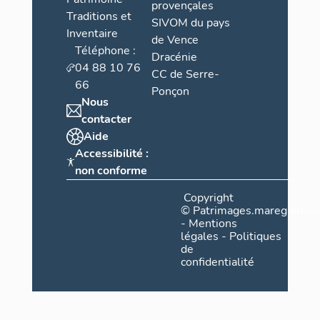
provençales
Traditions et
SIVOM du pays
Inventaire
de Vence
Téléphone :
Dracénie
04 88 10 76
CC de Serre-
66
Ponçon
Nous
contacter
Aide
Accessibilité :
non conforme
Copyright
©
Patrimages.maregionsud
-
Mentions
légales
-
Politiques
de
confidentialité