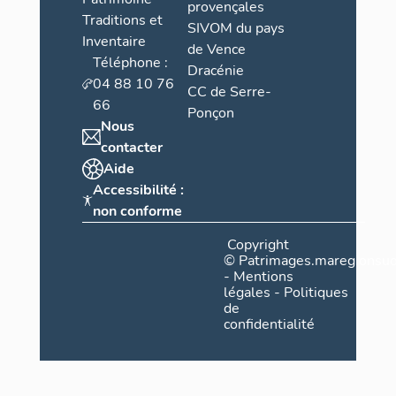
provençales
Traditions et
SIVOM du pays
Inventaire
de Vence
Téléphone :
Dracénie
04 88 10 76
CC de Serre-
66
Ponçon
Nous
contacter
Aide
Accessibilité :
non conforme
Copyright
©
Patrimages.maregionsud
-
Mentions
légales
-
Politiques
de
confidentialité