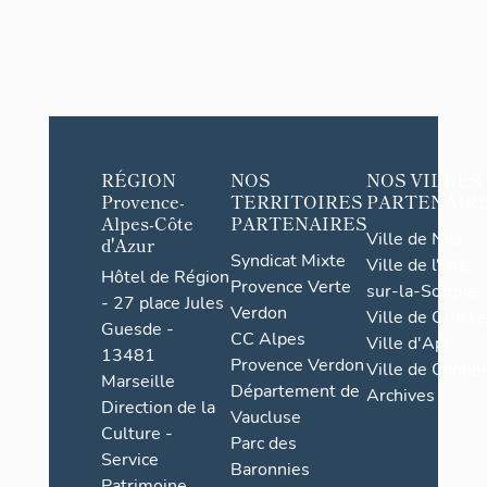
RÉGION
NOS
NOS VILLES
Provence-
TERRITOIRES
PARTENAIR
Alpes-Côte
PARTENAIRES
Ville de Nice
d'Azur
Syndicat Mixte
Ville de l'Isle-
Hôtel de Région
Provence Verte
sur-la-Sorgue
- 27 place Jules
Verdon
Ville de Grasse
Guesde -
CC Alpes
Ville d'Apt
13481
Provence Verdon
Ville de Cannes
Marseille
Département de
Archives
Direction de la
Vaucluse
Culture -
Parc des
Service
Baronnies
Patrimoine