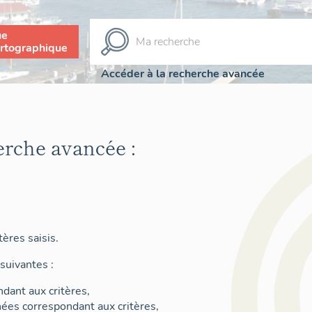
ue
rtographique
Accéder à la recherche avancée
erche avancée :
ères saisis.
suivantes :
dant aux critères,
nées correspondant aux critères,