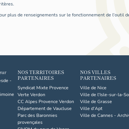
itères.
ur plus de renseignements sur le fonctionnement de l'outil d
zur
NOS TERRITOIRES
NOS VILLES
PARTENAIRES
PARTENAIRES
esde -
Syndicat Mixte Provence
Ville de Nice
rimoine
Verte Verdon
Ville de l'Isle-sur-la-S
CC Alpes Provence Verdon
Ville de Grasse
Département de Vaucluse
Ville d'Apt
Parc des Baronnies
Ville de Cannes - Arch
provençales