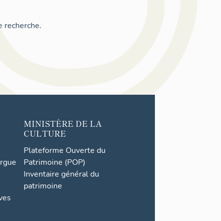
e recherche.
MINISTÈRE DE LA
CULTURE
Plateforme Ouverte du
orgue
Patrimoine (POP)
Inventaire général du
patrimoine
ives