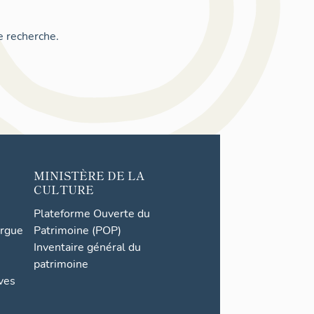
e recherche.
MINISTÈRE DE LA
CULTURE
Plateforme Ouverte du
orgue
Patrimoine (POP)
Inventaire général du
patrimoine
ives