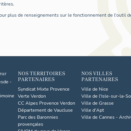
itères.
ur plus de renseignements sur le fonctionnement de l'outil d
zur
NOS TERRITOIRES
NOS VILLES
PARTENAIRES
PARTENAIRES
esde -
Syndicat Mixte Provence
Ville de Nice
rimoine
Verte Verdon
Ville de l'Isle-sur-la-S
CC Alpes Provence Verdon
Ville de Grasse
Département de Vaucluse
Ville d'Apt
Parc des Baronnies
Ville de Cannes - Arch
provençales