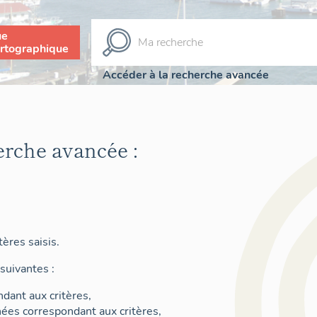
ue
rtographique
Accéder à la recherche avancée
erche avancée :
ères saisis.
suivantes :
dant aux critères,
nées correspondant aux critères,