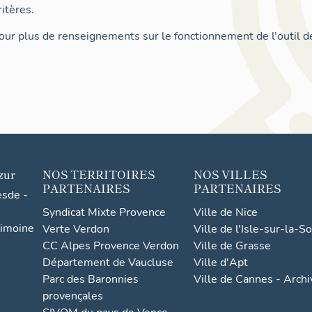
itères.
ur plus de renseignements sur le fonctionnement de l'outil d
zur
NOS TERRITOIRES
NOS VILLES
PARTENAIRES
PARTENAIRES
esde -
Syndicat Mixte Provence
Ville de Nice
rimoine
Verte Verdon
Ville de l'Isle-sur-la-S
CC Alpes Provence Verdon
Ville de Grasse
Département de Vaucluse
Ville d'Apt
Parc des Baronnies
Ville de Cannes - Arch
provençales