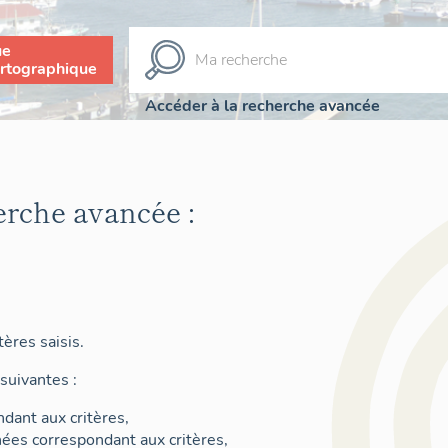
ue
rtographique
Accéder à la recherche avancée
erche avancée :
ères saisis.
suivantes :
dant aux critères,
nées correspondant aux critères,