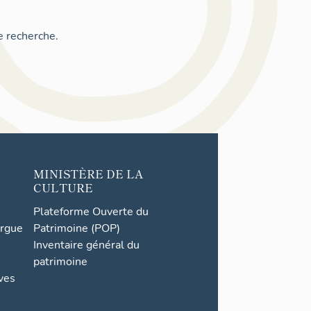
e recherche.
MINISTÈRE DE LA
CULTURE
Plateforme Ouverte du
orgue
Patrimoine (POP)
Inventaire général du
patrimoine
ives