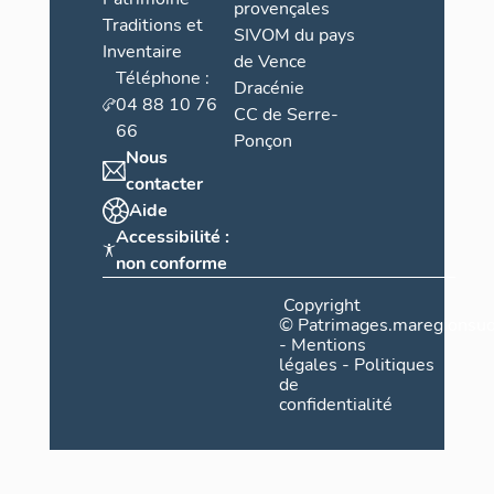
provençales
Traditions et
SIVOM du pays
Inventaire
de Vence
Téléphone :
Dracénie
04 88 10 76
CC de Serre-
66
Ponçon
Nous
contacter
Aide
Accessibilité :
non conforme
Copyright
©
Patrimages.maregionsud
-
Mentions
légales
-
Politiques
de
confidentialité