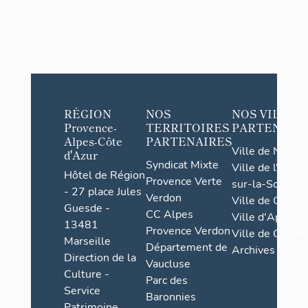
RÉGION
NOS
NOS VILLES
Provence-
TERRITOIRES
PARTENAIR
Alpes-Côte
PARTENAIRES
Ville de Nice
d'Azur
Syndicat Mixte
Ville de l'Isle-
Hôtel de Région
Provence Verte
sur-la-Sorgue
- 27 place Jules
Verdon
Ville de Grasse
Guesde -
CC Alpes
Ville d'Apt
13481
Provence Verdon
Ville de Cannes
Marseille
Département de
Archives
Direction de la
Vaucluse
Culture -
Parc des
Service
Baronnies
Patrimoine