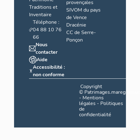
provençales
Traditions et
SIVOM du pays
Inventaire
de Vence
Téléphone :
Dracénie
04 88 10 76
CC de Serre-
66
Ponçon
Nous
contacter
Aide
Accessibilité :
non conforme
Copyright
©
Patrimages.maregionsud
-
Mentions
légales
-
Politiques
de
confidentialité