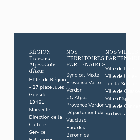
RÉGION
NOS
NOS VILLES
Provence-
TERRITOIRES
PARTENAIR
Alpes-Côte
PARTENAIRES
Ville de Nice
d'Azur
Syndicat Mixte
Ville de l'Isle-
Hôtel de Région
Provence Verte
sur-la-Sorgue
- 27 place Jules
Verdon
Ville de Grasse
Guesde -
CC Alpes
Ville d'Apt
13481
Provence Verdon
Ville de Cannes
Marseille
Département de
Archives
Direction de la
Vaucluse
Culture -
Parc des
Service
Baronnies
Patrimoine