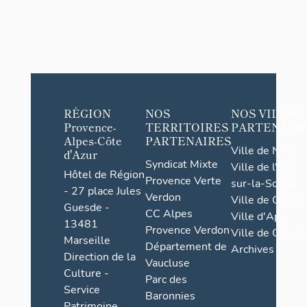
RÉGION
NOS
NOS VILLES
Provence-
TERRITOIRES
PARTENAIR
Alpes-Côte
PARTENAIRES
Ville de Nice
d'Azur
Syndicat Mixte
Ville de l'Isle-
Hôtel de Région
Provence Verte
sur-la-Sorgue
- 27 place Jules
Verdon
Ville de Grasse
Guesde -
CC Alpes
Ville d'Apt
13481
Provence Verdon
Ville de Cannes
Marseille
Département de
Archives
Direction de la
Vaucluse
Culture -
Parc des
Service
Baronnies
Patrimoine