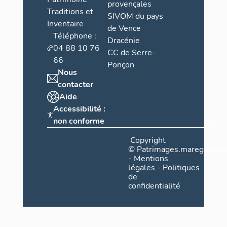
provençales
Traditions et
SIVOM du pays
Inventaire
de Vence
Téléphone :
Dracénie
04 88 10 76
CC de Serre-
66
Ponçon
Nous
contacter
Aide
Accessibilité :
non conforme
Copyright
©
Patrimages.maregionsud
-
Mentions
légales
-
Politiques
de
confidentialité