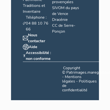
provençales
Traditions et
SIVOM du pays
Inventaire
de Vence
Téléphone :
Dracénie
04 88 10 76
CC de Serre-
66
Ponçon
Nous
contacter
Aide
Accessibilité :
non conforme
Copyright
©
Patrimages.maregionsud
-
Mentions
légales
-
Politiques
de
confidentialité