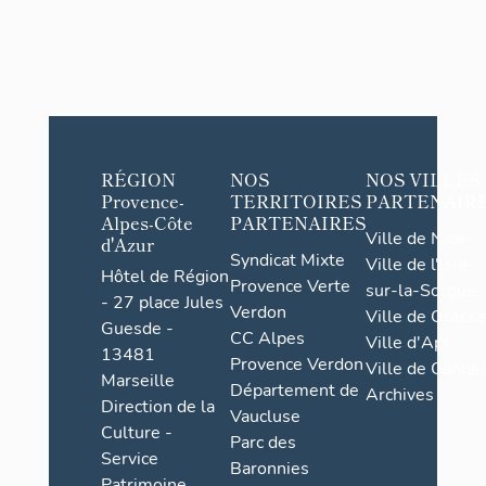
RÉGION
NOS
NOS VILLES
Provence-
TERRITOIRES
PARTENAIR
Alpes-Côte
PARTENAIRES
Ville de Nice
d'Azur
Syndicat Mixte
Ville de l'Isle-
Hôtel de Région
Provence Verte
sur-la-Sorgue
- 27 place Jules
Verdon
Ville de Grasse
Guesde -
CC Alpes
Ville d'Apt
13481
Provence Verdon
Ville de Cannes
Marseille
Département de
Archives
Direction de la
Vaucluse
Culture -
Parc des
Service
Baronnies
Patrimoine