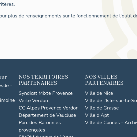
itères.
ur plus de renseignements sur le fonctionnement de l'outil d
zur
NOS TERRITOIRES
NOS VILLES
PARTENAIRES
PARTENAIRES
esde -
Syndicat Mixte Provence
Ville de Nice
rimoine
Verte Verdon
Ville de l'Isle-sur-la-S
CC Alpes Provence Verdon
Ville de Grasse
Département de Vaucluse
Ville d'Apt
Parc des Baronnies
Ville de Cannes - Arch
provençales