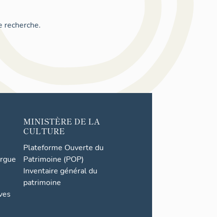
e recherche.
MINISTÈRE DE LA
CULTURE
Plateforme Ouverte du
orgue
Patrimoine (POP)
Inventaire général du
patrimoine
ives