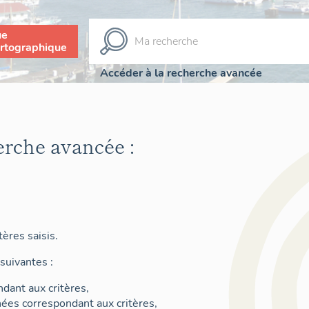
ue
rtographique
Accéder à la recherche avancée
erche avancée :
ères saisis.
suivantes :
dant aux critères,
nées correspondant aux critères,