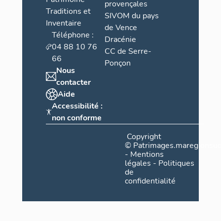
provençales
Traditions et
SIVOM du pays
Inventaire
de Vence
Téléphone :
Dracénie
04 88 10 76
CC de Serre-
66
Ponçon
Nous
contacter
Aide
Accessibilité :
non conforme
Copyright
©
Patrimages.maregionsud
-
Mentions
légales
-
Politiques
de
confidentialité