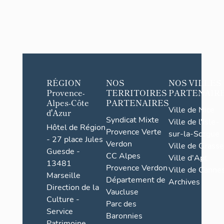
RÉGION
NOS
NOS VILLES
Provence-
TERRITOIRES
PARTENAIR
Alpes-Côte
PARTENAIRES
Ville de Nice
d'Azur
Syndicat Mixte
Ville de l'Isle-
Hôtel de Région
Provence Verte
sur-la-Sorgue
- 27 place Jules
Verdon
Ville de Grasse
Guesde -
CC Alpes
Ville d'Apt
13481
Provence Verdon
Ville de Cannes
Marseille
Département de
Archives
Direction de la
Vaucluse
Culture -
Parc des
Service
Baronnies
Patrimoine