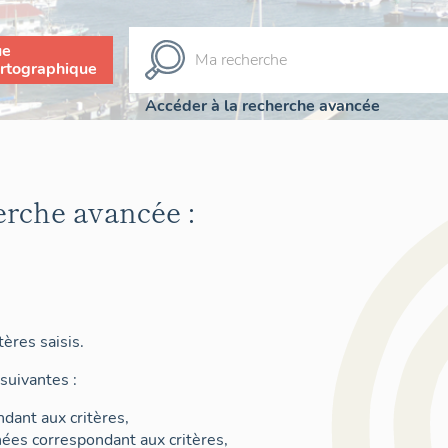
ue
rtographique
Accéder à la recherche avancée
erche avancée :
ères saisis.
suivantes :
dant aux critères,
nées correspondant aux critères,