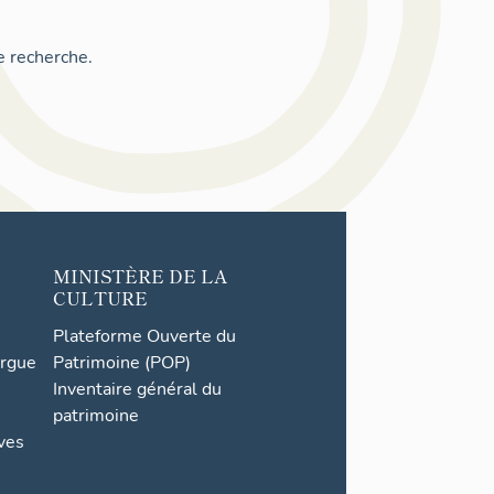
e recherche.
MINISTÈRE DE LA
CULTURE
Plateforme Ouverte du
orgue
Patrimoine (POP)
Inventaire général du
patrimoine
ives