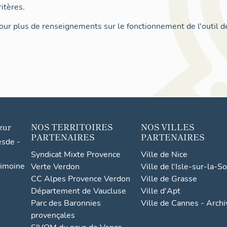
itères.
ur plus de renseignements sur le fonctionnement de l'outil d
zur
NOS TERRITOIRES
NOS VILLES
PARTENAIRES
PARTENAIRES
esde -
Syndicat Mixte Provence
Ville de Nice
rimoine
Verte Verdon
Ville de l'Isle-sur-la-S
CC Alpes Provence Verdon
Ville de Grasse
Département de Vaucluse
Ville d'Apt
Parc des Baronnies
Ville de Cannes - Arch
provençales