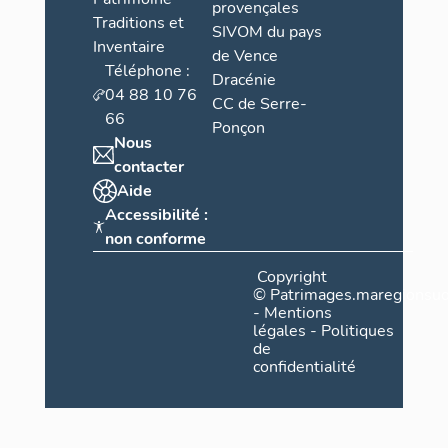
provençales
Traditions et
SIVOM du pays
Inventaire
de Vence
Téléphone :
Dracénie
04 88 10 76
CC de Serre-
66
Ponçon
Nous
contacter
Aide
Accessibilité :
non conforme
Copyright
©
Patrimages.maregionsud
-
Mentions
légales
-
Politiques
de
confidentialité