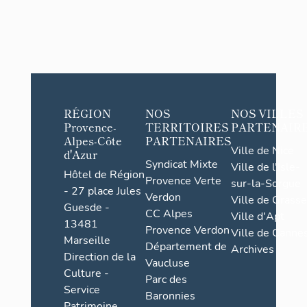
RÉGION
NOS
NOS VILLES
Provence-
TERRITOIRES
PARTENAIR
Alpes-Côte
PARTENAIRES
Ville de Nice
d'Azur
Syndicat Mixte
Ville de l'Isle-
Hôtel de Région
Provence Verte
sur-la-Sorgue
- 27 place Jules
Verdon
Ville de Grasse
Guesde -
CC Alpes
Ville d'Apt
13481
Provence Verdon
Ville de Cannes
Marseille
Département de
Archives
Direction de la
Vaucluse
Culture -
Parc des
Service
Baronnies
Patrimoine