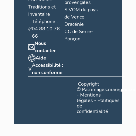
provençales
Traditions et
SIVOM du pays
Inventaire
de Vence
Téléphone :
Dracénie
04 88 10 76
CC de Serre-
66
Ponçon
Nous
contacter
Aide
Accessibilité :
non conforme
Copyright
©
Patrimages.maregionsud
-
Mentions
légales
-
Politiques
de
confidentialité