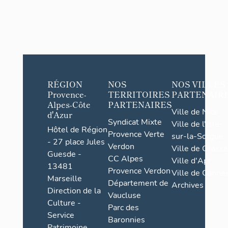
RÉGION
NOS
NOS VILLES
Provence-
TERRITOIRES
PARTENAIR
Alpes-Côte
PARTENAIRES
Ville de Nice
d'Azur
Syndicat Mixte
Ville de l'Isle-
Hôtel de Région
Provence Verte
sur-la-Sorgue
- 27 place Jules
Verdon
Ville de Grasse
Guesde -
CC Alpes
Ville d'Apt
13481
Provence Verdon
Ville de Cannes
Marseille
Département de
Archives
Direction de la
Vaucluse
Culture -
Parc des
Service
Baronnies
Patrimoine