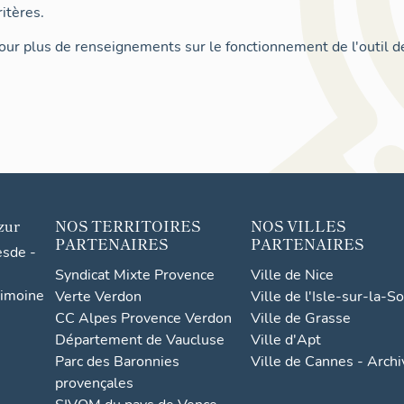
itères.
ur plus de renseignements sur le fonctionnement de l'outil d
zur
NOS TERRITOIRES
NOS VILLES
PARTENAIRES
PARTENAIRES
esde -
Syndicat Mixte Provence
Ville de Nice
rimoine
Verte Verdon
Ville de l'Isle-sur-la-S
CC Alpes Provence Verdon
Ville de Grasse
Département de Vaucluse
Ville d'Apt
Parc des Baronnies
Ville de Cannes - Arch
provençales