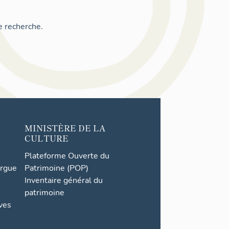
e recherche.
MINISTÈRE DE LA
CULTURE
Plateforme Ouverte du
orgue
Patrimoine (POP)
Inventaire général du
patrimoine
ives