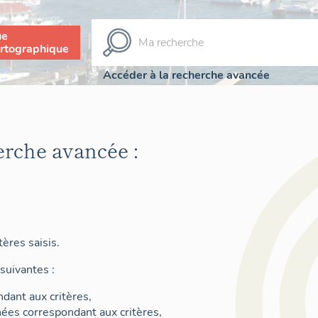
ue
rtographique
Accéder à la recherche avancée
erche avancée :
ères saisis.
suivantes :
dant aux critères,
nées correspondant aux critères,