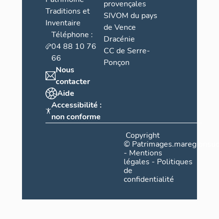
provençales
Traditions et
SIVOM du pays
Inventaire
de Vence
Téléphone :
Dracénie
04 88 10 76
CC de Serre-
66
Ponçon
Nous
contacter
Aide
Accessibilité :
non conforme
Copyright
©
Patrimages.maregionsud
-
Mentions
légales
-
Politiques
de
confidentialité