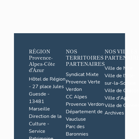
RÉGION
NOS
NOS VILLES
Provence-
TERRITOIRES
PARTENAIR
Alpes-Côte
PARTENAIRES
Ville de Nice
d'Azur
Syndicat Mixte
Ville de l'Isle-
Hôtel de Région
Provence Verte
sur-la-Sorgue
- 27 place Jules
Verdon
Ville de Grasse
Guesde -
CC Alpes
Ville d'Apt
13481
Provence Verdon
Ville de Cannes
Marseille
Département de
Archives
Direction de la
Vaucluse
Culture -
Parc des
Service
Baronnies
Patrimoine