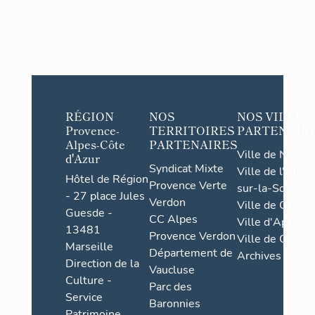
RÉGION
NOS
NOS VILLES
Provence-
TERRITOIRES
PARTENAIR
Alpes-Côte
PARTENAIRES
Ville de Nice
d'Azur
Syndicat Mixte
Ville de l'Isle-
Hôtel de Région
Provence Verte
sur-la-Sorgue
- 27 place Jules
Verdon
Ville de Grasse
Guesde -
CC Alpes
Ville d'Apt
13481
Provence Verdon
Ville de Cannes
Marseille
Département de
Archives
Direction de la
Vaucluse
Culture -
Parc des
Service
Baronnies
Patrimoine