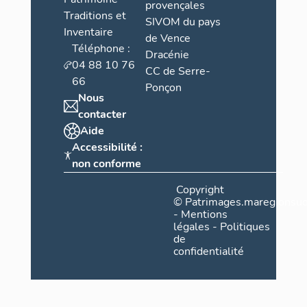
provençales
Traditions et
SIVOM du pays
Inventaire
de Vence
Téléphone :
Dracénie
04 88 10 76
CC de Serre-
66
Ponçon
Nous
contacter
Aide
Accessibilité :
non conforme
Copyright
©
Patrimages.maregionsud
-
Mentions
légales
-
Politiques
de
confidentialité