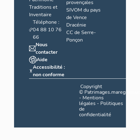
provençales
Traditions et
SIVOM du pays
Inventaire
de Vence
Téléphone :
Dracénie
04 88 10 76
CC de Serre-
66
Ponçon
Nous
contacter
Aide
Accessibilité :
non conforme
Copyright
©
Patrimages.maregionsud
-
Mentions
légales
-
Politiques
de
confidentialité