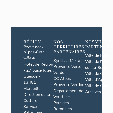
RÉGION
NOS
NOS VILLES
Provence-
TERRITOIRES
PARTENAIR
Alpes-Côte
PARTENAIRES
Ville de Nice
d'Azur
Syndicat Mixte
Ville de l'Isle-
Hôtel de Région
Provence Verte
sur-la-Sorgue
- 27 place Jules
Verdon
Ville de Grasse
Guesde -
CC Alpes
Ville d'Apt
13481
Provence Verdon
Ville de Cannes
Marseille
Département de
Archives
Direction de la
Vaucluse
Culture -
Parc des
Service
Baronnies
Patrimoine