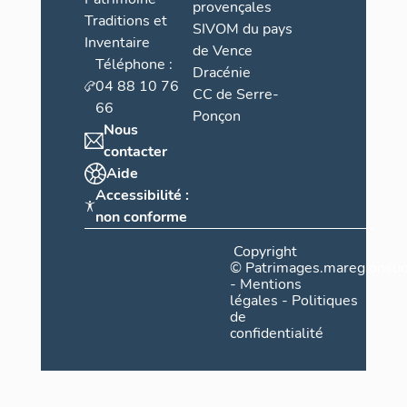
provençales
Traditions et
SIVOM du pays
Inventaire
de Vence
Téléphone :
Dracénie
04 88 10 76
CC de Serre-
66
Ponçon
Nous
contacter
Aide
Accessibilité :
non conforme
Copyright
©
Patrimages.maregionsud
-
Mentions
légales
-
Politiques
de
confidentialité