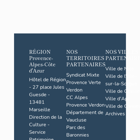
RÉGION
NOS
NOS VILLES
Provence-
TERRITOIRES
PARTENAIR
Alpes-Côte
PARTENAIRES
Ville de Nice
d'Azur
Syndicat Mixte
Ville de l'Isle-
Hôtel de Région
Provence Verte
sur-la-Sorgue
- 27 place Jules
Verdon
Ville de Grasse
Guesde -
CC Alpes
Ville d'Apt
13481
Provence Verdon
Ville de Cannes
Marseille
Département de
Archives
Direction de la
Vaucluse
Culture -
Parc des
Service
Baronnies
Patrimoine