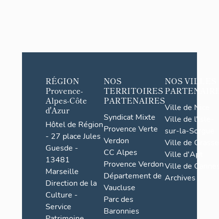
RÉGION
NOS
NOS VILLES
Provence-
TERRITOIRES
PARTENAIR
Alpes-Côte
PARTENAIRES
Ville de Nice
d'Azur
Syndicat Mixte
Ville de l'Isle-
Hôtel de Région
Provence Verte
sur-la-Sorgue
- 27 place Jules
Verdon
Ville de Grasse
Guesde -
CC Alpes
Ville d'Apt
13481
Provence Verdon
Ville de Cannes
Marseille
Département de
Archives
Direction de la
Vaucluse
Culture -
Parc des
Service
Baronnies
Patrimoine