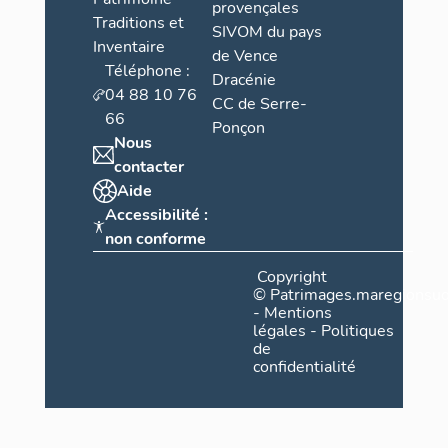
provençales
Traditions et
SIVOM du pays
Inventaire
de Vence
Téléphone :
Dracénie
04 88 10 76
CC de Serre-
66
Ponçon
Nous
contacter
Aide
Accessibilité :
non conforme
Copyright
©
Patrimages.maregionsud
-
Mentions
légales
-
Politiques
de
confidentialité