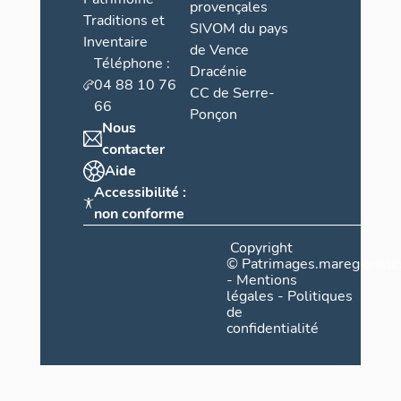
provençales
Traditions et
SIVOM du pays
Inventaire
de Vence
Téléphone :
Dracénie
04 88 10 76
CC de Serre-
66
Ponçon
Nous
contacter
Aide
Accessibilité :
non conforme
Copyright
©
Patrimages.maregionsud
-
Mentions
légales
-
Politiques
de
confidentialité