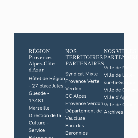
RÉGION
NOS
NOS VILLES
Provence-
TERRITOIRES
PARTENAIR
Alpes-Côte
PARTENAIRES
Ville de Nice
d'Azur
Syndicat Mixte
Ville de l'Isle-
Hôtel de Région
Provence Verte
sur-la-Sorgue
- 27 place Jules
Verdon
Ville de Grasse
Guesde -
CC Alpes
Ville d'Apt
13481
Provence Verdon
Ville de Cannes
Marseille
Département de
Archives
Direction de la
Vaucluse
Culture -
Parc des
Service
Baronnies
Patrimoine