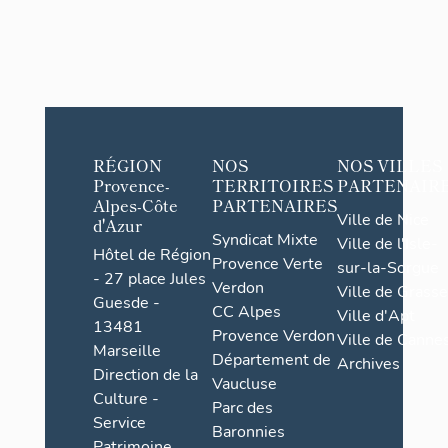
RÉGION
NOS
NOS VILLES
Provence-
TERRITOIRES
PARTENAIR
Alpes-Côte
PARTENAIRES
Ville de Nice
d'Azur
Syndicat Mixte
Ville de l'Isle-
Hôtel de Région
Provence Verte
sur-la-Sorgue
- 27 place Jules
Verdon
Ville de Grasse
Guesde -
CC Alpes
Ville d'Apt
13481
Provence Verdon
Ville de Cannes
Marseille
Département de
Archives
Direction de la
Vaucluse
Culture -
Parc des
Service
Baronnies
Patrimoine