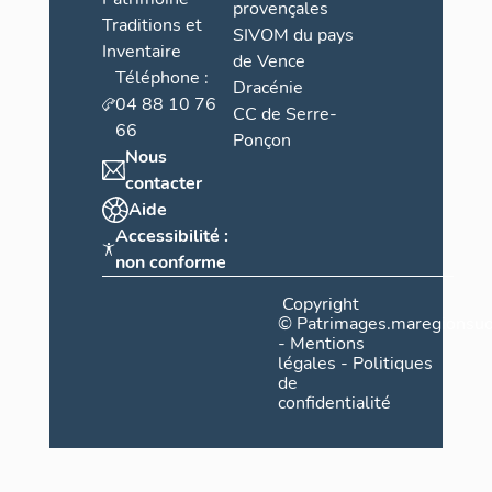
provençales
Traditions et
SIVOM du pays
Inventaire
de Vence
Téléphone :
Dracénie
04 88 10 76
CC de Serre-
66
Ponçon
Nous
contacter
Aide
Accessibilité :
non conforme
Copyright
©
Patrimages.maregionsud
-
Mentions
légales
-
Politiques
de
confidentialité