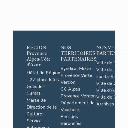
RÉGION
NOS
NOS VILLES
Provence-
TERRITOIRES
PARTENAIR
Alpes-Côte
PARTENAIRES
Ville de Nice
d'Azur
Syndicat Mixte
Ville de l'Isle-
Hôtel de Région
Provence Verte
sur-la-Sorgue
- 27 place Jules
Verdon
Ville de Grasse
Guesde -
CC Alpes
Ville d'Apt
13481
Provence Verdon
Ville de Cannes
Marseille
Département de
Archives
Direction de la
Vaucluse
Culture -
Parc des
Service
Baronnies
Patrimoine