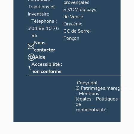
provençales
Traditions et
SIVOM du pays
Inventaire
de Vence
Téléphone :
Dracénie
04 88 10 76
CC de Serre-
66
Ponçon
Nous
contacter
Aide
Accessibilité :
non conforme
Copyright
©
Patrimages.maregionsud
-
Mentions
légales
-
Politiques
de
confidentialité