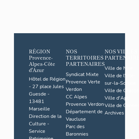
RÉGION
NOS
NOS VILLES
Provence-
TERRITOIRES
PARTENAIR
Alpes-Côte
PARTENAIRES
Ville de Nice
d'Azur
Syndicat Mixte
Ville de l'Isle-
Hôtel de Région
Provence Verte
sur-la-Sorgue
- 27 place Jules
Verdon
Ville de Grasse
Guesde -
CC Alpes
Ville d'Apt
13481
Provence Verdon
Ville de Cannes
Marseille
Département de
Archives
Direction de la
Vaucluse
Culture -
Parc des
Service
Baronnies
Patrimoine