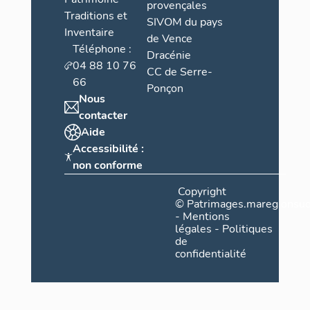
provençales
Traditions et
SIVOM du pays
Inventaire
de Vence
Téléphone :
Dracénie
04 88 10 76
CC de Serre-
66
Ponçon
Nous
contacter
Aide
Accessibilité :
non conforme
Copyright
©
Patrimages.maregionsud
-
Mentions
légales
-
Politiques
de
confidentialité