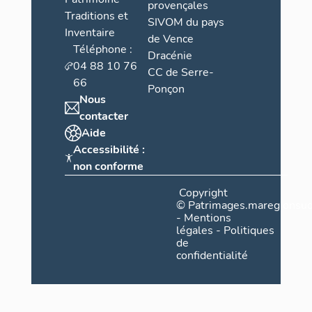
provençales
Traditions et
SIVOM du pays
Inventaire
de Vence
Téléphone :
Dracénie
04 88 10 76
CC de Serre-
66
Ponçon
Nous
contacter
Aide
Accessibilité :
non conforme
Copyright
©
Patrimages.maregionsud
-
Mentions
légales
-
Politiques
de
confidentialité