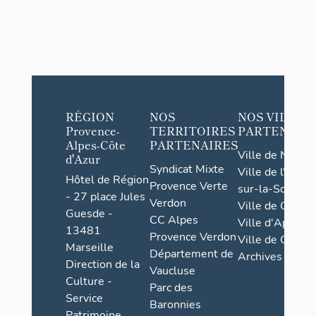
RÉGION
NOS
NOS VILLES
Provence-
TERRITOIRES
PARTENAIR
Alpes-Côte
PARTENAIRES
Ville de Nice
d'Azur
Syndicat Mixte
Ville de l'Isle-
Hôtel de Région
Provence Verte
sur-la-Sorgue
- 27 place Jules
Verdon
Ville de Grasse
Guesde -
CC Alpes
Ville d'Apt
13481
Provence Verdon
Ville de Cannes
Marseille
Département de
Archives
Direction de la
Vaucluse
Culture -
Parc des
Service
Baronnies
Patrimoine