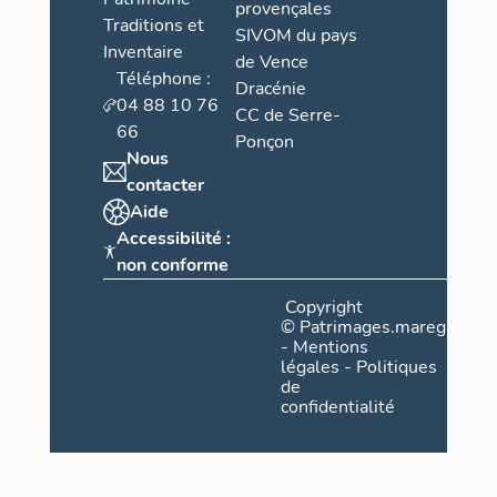
provençales
Traditions et
SIVOM du pays
Inventaire
de Vence
Téléphone :
Dracénie
04 88 10 76
CC de Serre-
66
Ponçon
Nous
contacter
Aide
Accessibilité :
non conforme
Copyright
©
Patrimages.maregionsud
-
Mentions
légales
-
Politiques
de
confidentialité