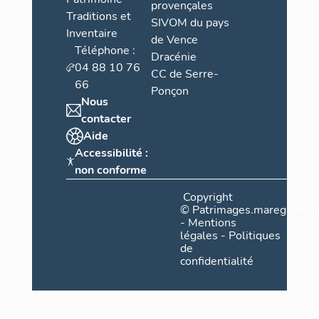
provençales
Traditions et
SIVOM du pays
Inventaire
de Vence
Téléphone :
Dracénie
04 88 10 76
CC de Serre-
66
Ponçon
Nous
contacter
Aide
Accessibilité :
non conforme
Copyright
©
Patrimages.maregionsud
-
Mentions
légales
-
Politiques
de
confidentialité