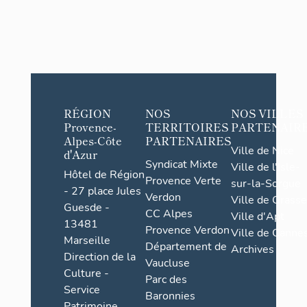
RÉGION
NOS
NOS VILLES
Provence-
TERRITOIRES
PARTENAIR
Alpes-Côte
PARTENAIRES
Ville de Nice
d'Azur
Syndicat Mixte
Ville de l'Isle-
Hôtel de Région
Provence Verte
sur-la-Sorgue
- 27 place Jules
Verdon
Ville de Grasse
Guesde -
CC Alpes
Ville d'Apt
13481
Provence Verdon
Ville de Cannes
Marseille
Département de
Archives
Direction de la
Vaucluse
Culture -
Parc des
Service
Baronnies
Patrimoine