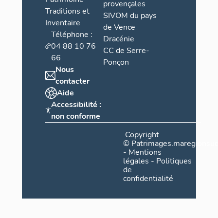
provençales
Traditions et
SIVOM du pays
Inventaire
de Vence
Téléphone :
Dracénie
04 88 10 76
CC de Serre-
66
Ponçon
Nous
contacter
Aide
Accessibilité :
non conforme
Copyright
©
Patrimages.maregionsud
-
Mentions
légales
-
Politiques
de
confidentialité