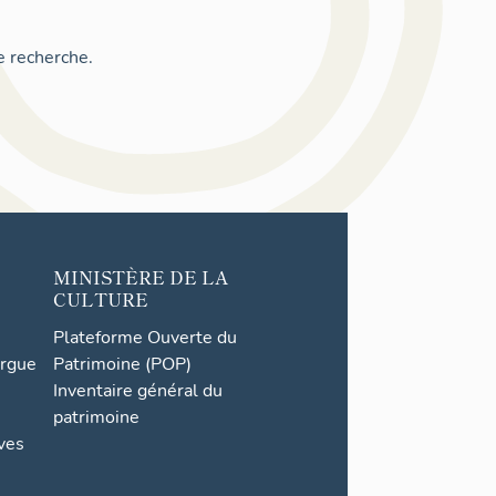
e recherche.
MINISTÈRE DE LA
CULTURE
Plateforme Ouverte du
orgue
Patrimoine (POP)
Inventaire général du
patrimoine
ives