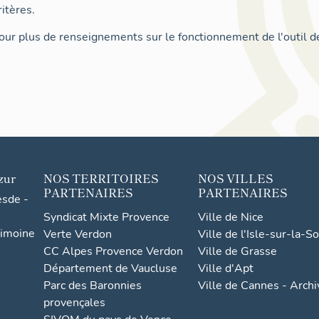
itères.
ur plus de renseignements sur le fonctionnement de l'outil d
zur
NOS TERRITOIRES
NOS VILLES
PARTENAIRES
PARTENAIRES
esde -
Syndicat Mixte Provence
Ville de Nice
rimoine
Verte Verdon
Ville de l'Isle-sur-la-S
CC Alpes Provence Verdon
Ville de Grasse
Département de Vaucluse
Ville d'Apt
Parc des Baronnies
Ville de Cannes - Arch
provençales