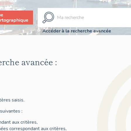
ue
rtographique
Accéder à la recherche avancée
erche avancée :
ères saisis.
suivantes :
dant aux critères,
nées correspondant aux critères,