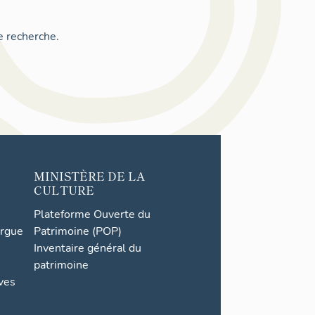
e recherche.
MINISTÈRE DE LA
CULTURE
Plateforme Ouverte du
orgue
Patrimoine (POP)
Inventaire général du
patrimoine
ives