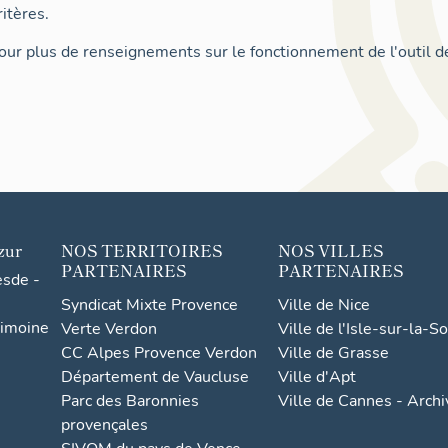
itères.
ur plus de renseignements sur le fonctionnement de l'outil d
zur
NOS TERRITOIRES
NOS VILLES
PARTENAIRES
PARTENAIRES
esde -
Syndicat Mixte Provence
Ville de Nice
rimoine
Verte Verdon
Ville de l'Isle-sur-la-S
CC Alpes Provence Verdon
Ville de Grasse
Département de Vaucluse
Ville d'Apt
Parc des Baronnies
Ville de Cannes - Arch
provençales