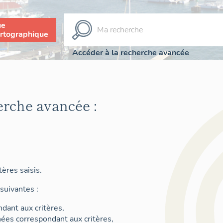
ue
rtographique
Accéder à la recherche avancée
erche avancée :
ères saisis.
suivantes :
dant aux critères,
nées correspondant aux critères,