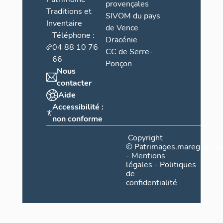
provençales
Traditions et
SIVOM du pays
Inventaire
de Vence
Téléphone :
Dracénie
04 88 10 76
CC de Serre-
66
Ponçon
Nous
contacter
Aide
Accessibilité :
non conforme
Copyright
©
Patrimages.maregionsud
-
Mentions
légales
-
Politiques
de
confidentialité