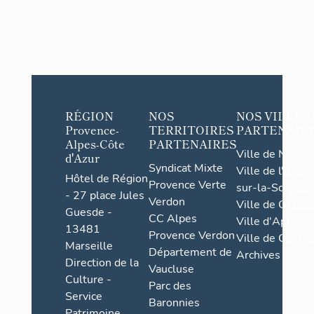
RÉGION
NOS
NOS VILLES
Provence-
TERRITOIRES
PARTENAIR
Alpes-Côte
PARTENAIRES
Ville de Nice
d'Azur
Syndicat Mixte
Ville de l'Isle-
Hôtel de Région
Provence Verte
sur-la-Sorgue
- 27 place Jules
Verdon
Ville de Grasse
Guesde -
CC Alpes
Ville d'Apt
13481
Provence Verdon
Ville de Cannes
Marseille
Département de
Archives
Direction de la
Vaucluse
Culture -
Parc des
Service
Baronnies
Patrimoine