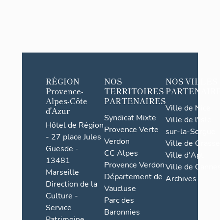
RÉGION
NOS
NOS VILLES
Provence-
TERRITOIRES
PARTENAIR
Alpes-Côte
PARTENAIRES
Ville de Nice
d'Azur
Syndicat Mixte
Ville de l'Isle-
Hôtel de Région
Provence Verte
sur-la-Sorgue
- 27 place Jules
Verdon
Ville de Grasse
Guesde -
CC Alpes
Ville d'Apt
13481
Provence Verdon
Ville de Cannes
Marseille
Département de
Archives
Direction de la
Vaucluse
Culture -
Parc des
Service
Baronnies
Patrimoine