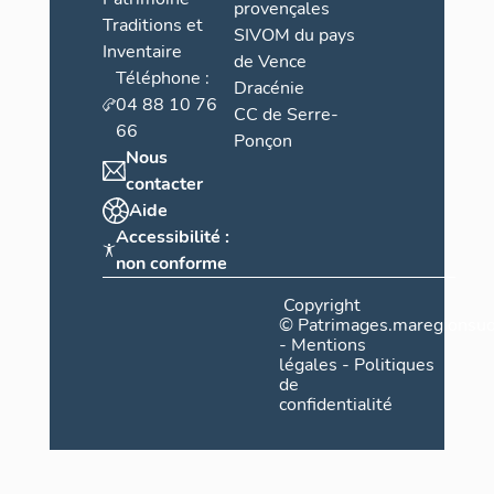
provençales
Traditions et
SIVOM du pays
Inventaire
de Vence
Téléphone :
Dracénie
04 88 10 76
CC de Serre-
66
Ponçon
Nous
contacter
Aide
Accessibilité :
non conforme
Copyright
©
Patrimages.maregionsud
-
Mentions
légales
-
Politiques
de
confidentialité