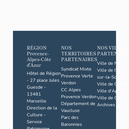
RÉGION
NOS
NOS VILLES
Provence-
TERRITOIRES
PARTENAIR
Alpes-Côte
PARTENAIRES
Ville de Nice
d'Azur
Syndicat Mixte
Ville de l'Isle-
Hôtel de Région
Provence Verte
sur-la-Sorgue
- 27 place Jules
Verdon
Ville de Grasse
Guesde -
CC Alpes
Ville d'Apt
13481
Provence Verdon
Ville de Cannes
Marseille
Département de
Archives
Direction de la
Vaucluse
Culture -
Parc des
Service
Baronnies
Patrimoine