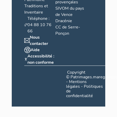
provençales
Traditions et
SIVOM du pays
Inventaire
de Vence
Téléphone :
Dracénie
04 88 10 76
CC de Serre-
66
Ponçon
Nous
contacter
Aide
Accessibilité :
non conforme
Copyright
©
Patrimages.maregionsud
-
Mentions
légales
-
Politiques
de
confidentialité